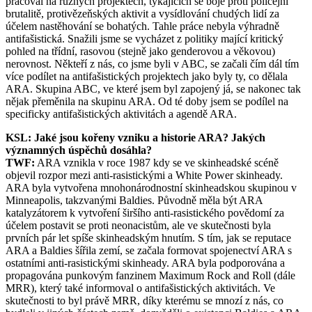
pracoval na různých projektech, týkajících se boje proti policejní
brutalitě, protivězeňských aktivit a vysídlování chudých lidí za
účelem nastěhování se bohatých. Tahle práce nebyla výhradně
antifašistická. Snažili jsme se vycházet z politiky mající kritický
pohled na třídní, rasovou (stejně jako genderovou a věkovou)
nerovnost. Někteří z nás, co jsme byli v ABC, se začali čím dál tím
více podílet na antifašistických projektech jako byly ty, co dělala
ARA. Skupina ABC, ve které jsem byl zapojený já, se nakonec tak
nějak přeměnila na skupinu ARA. Od té doby jsem se podílel na
specificky antifašistických aktivitách a agendě ARA.
KSL: Jaké jsou kořeny vzniku a historie ARA? Jakých
významných úspěchů dosáhla?
TWF:
ARA vznikla v roce 1987 kdy se ve skinheadské scéně
objevil rozpor mezi anti-rasistickými a White Power skinheady.
ARA byla vytvořena mnohonárodnostní skinheadskou skupinou v
Minneapolis, takzvanými Baldies. Původně měla být ARA
katalyzátorem k vytvoření širšího anti-rasistického povědomí za
účelem postavit se proti neonacistům, ale ve skutečnosti byla
prvních pár let spíše skinheadským hnutím. S tím, jak se reputace
ARA a Baldies šířila zemí, se začala formovat spojenectví ARA s
ostatními anti-rasistickými skinheady. ARA byla podporována a
propagována punkovým fanzinem Maximum Rock and Roll (dále
MRR), který také informoval o antifašistických aktivitách. Ve
skutečnosti to byl právě MRR, díky kterému se mnozí z nás, co