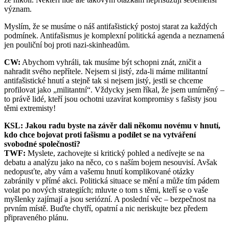
význam.
Myslím, že se musíme o náš antifašistický postoj starat za každých
podmínek. Antifašismus je komplexní politická agenda a neznamená
jen pouliční boj proti nazi-skinheadům.
CW:
Abychom vyhráli, tak musíme být schopni znát, zničit a
nahradit svého nepřítele. Nejsem si jistý, zda-li máme militantní
antifašistické hnutí a stejně tak si nejsem jistý, jestli se chceme
profilovat jako „militantní“. Vždycky jsem říkal, že jsem umírněný –
to právě lidé, kteří jsou ochotni uzavírat kompromisy s fašisty jsou
těmi extremisty!
KSL: Jakou radu byste na závěr dali někomu novému v hnutí,
kdo chce bojovat proti fašismu a podílet se na vytváření
svobodné společnosti?
TWF:
Myslete, zachovejte si kritický pohled a nedívejte se na
debatu a analýzu jako na něco, co s naším bojem nesouvisí. Avšak
nedopusťte, aby vám a vašemu hnutí komplikované otázky
zabránily v přímé akci. Politická situace se mění a může tím pádem
volat po nových strategiích; mluvte o tom s těmi, kteří se o vaše
myšlenky zajímají a jsou seriózní. A poslední věc – bezpečnost na
prvním místě. Buďte chytří, opatrní a nic neriskujte bez předem
připraveného plánu.