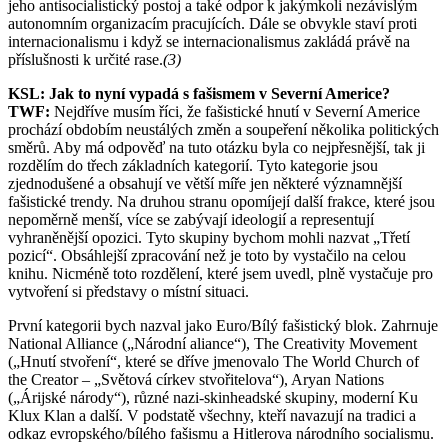
jeho antisocialistický postoj a také odpor k jakýmkoli nezávislým
autonomním organizacím pracujících. Dále se obvykle staví proti
internacionalismu i když se internacionalismus zakládá právě na
příslušnosti k určité rase.
(3)
KSL: Jak to nyní vypadá s fašismem v Severní Americe?
TWF:
Nejdříve musím říci, že fašistické hnutí v Severní Americe
prochází obdobím neustálých změn a soupeření několika politických
směrů. Aby má odpověď na tuto otázku byla co nejpřesnější, tak ji
rozdělím do třech základních kategorií. Tyto kategorie jsou
zjednodušené a obsahují ve větší míře jen některé významnější
fašistické trendy. Na druhou stranu opomíjejí další frakce, které jsou
nepoměrně menší, více se zabývají ideologií a representují
vyhraněnější opozici. Tyto skupiny bychom mohli nazvat „Třetí
pozicí“. Obsáhlejší zpracování než je toto by vystačilo na celou
knihu. Nicméně toto rozdělení, které jsem uvedl, plně vystačuje pro
vytvoření si představy o místní situaci.
První kategorii bych nazval jako Euro/Bílý fašistický blok. Zahrnuje
National Alliance („Národní aliance“), The Creativity Movement
(„Hnutí stvoření“, které se dříve jmenovalo The World Church of
the Creator – „Světová církev stvořitelova“), Aryan Nations
(„Árijské národy“), různé nazi-skinheadské skupiny, moderní Ku
Klux Klan a další. V podstatě všechny, kteří navazují na tradici a
odkaz evropského/bílého fašismu a Hitlerova národního socialismu.