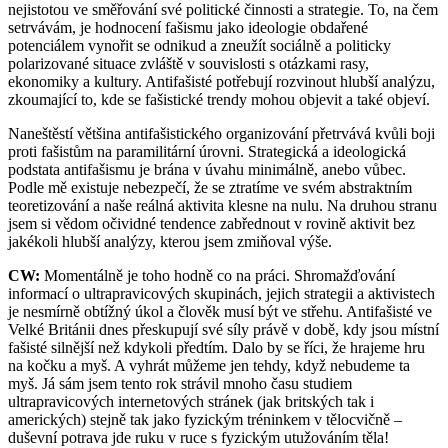
nejistotou ve směřování své politické činnosti a strategie. To, na čem
setrvávám, je hodnocení fašismu jako ideologie obdařené
potenciálem vynořit se odnikud a zneužít sociálně a politicky
polarizované situace zvláště v souvislosti s otázkami rasy,
ekonomiky a kultury. Antifašisté potřebují rozvinout hlubší analýzu,
zkoumající to, kde se fašistické trendy mohou objevit a také objeví.
Naneštěstí většina antifašistického organizování přetrvává kvůli boji
proti fašistům na paramilitární úrovni. Strategická a ideologická
podstata antifašismu je brána v úvahu minimálně, anebo vůbec.
Podle mě existuje nebezpečí, že se ztratíme ve svém abstraktním
teoretizování a naše reálná aktivita klesne na nulu. Na druhou stranu
jsem si vědom očividné tendence zabřednout v rovině aktivit bez
jakékoli hlubší analýzy, kterou jsem zmiňoval výše.
CW:
Momentálně je toho hodně co na práci. Shromažďování
informací o ultrapravicových skupinách, jejich strategii a aktivistech
je nesmírně obtížný úkol a člověk musí být ve střehu. Antifašisté ve
Velké Británii dnes přeskupují své síly právě v době, kdy jsou místní
fašisté silnější než kdykoli předtím. Dalo by se říci, že hrajeme hru
na kočku a myš. A vyhrát můžeme jen tehdy, když nebudeme ta
myš. Já sám jsem tento rok strávil mnoho času studiem
ultrapravicových internetových stránek (jak britských tak i
amerických) stejně tak jako fyzickým tréninkem v tělocvičně –
duševní potrava jde ruku v ruce s fyzickým utužováním těla!