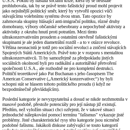
U.S.A. Pokud by nastala sociální krize, která by se neustále
prohlubovala, tak by se právě tento fašistický proud mohl projevit
jako nejsilnější politický směr, který by vytvořil opozici vůči
stávajícímu volebnímu systému dvou stran. Tato opozice by
zahrnovala skupiny hlásající anti-imigrační politiku, různé druhy
domobrany, výbory občanské sebeobrany a nepochybně aktivisty a
aktivistky z okruhu hnutí proti potratům. Mezi tímto
ultrakonzervativním proudem a ostatními otevřeně fašistickými
skupinami je ale jeden diametrální rozdíl - a to v otázce revoluce.
Většina neonacistů je totiž pro sociální revoluci a zničení stávajících
Spojených Států Amerických. Právě toto je v rozporu s mentalitou
ultrakonzervativců. Ti by samozřejmě za předpokladu jistých
sociálních okolností byli pro radikální a autoritářské přetvoření
společnosti U.S.A., ale rozhodně ne pro kompletní destrukci.
Političtí teoretikové jako Pat Buchanan s jeho časopisem The
American Conservative („Americký konzervativec“) by byli
schopni stát se hlasem tohoto politického proudu (i když ne
bezpodmínečně převládajícím).
Poslední kategorie je nevyzpytatelná a dosud se nikde nezhmotnila v
masové podobě, přestože potenciály pro její nástup již existují.
Předtím, než vyložím situaci chci ozřejmit, že v takové situaci
jednoduché nálepkování pomocí termínu "fašismus" vykazuje jisté
problémy. Jisté charakteristické rysy této kategorie jsou nicméně
podobné fašismu. Jakákoli diskuse zabývající se touto kategorií