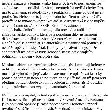
nebere marxisty a leninisty jako fašisty. A také to neznamená, že
svobodná/antiautoritářská levice je neomylná a nedělá chyby. Pro
nás to znamená, že ideologicky a prakticky musíme bojovat nejen
proti státu. Nebereme to jako jednoduché dělení na „My a Oni“,
protože je to mnohem komplikovanější. Autoritářská levice utrpěla
zdrcující ránu po zániku SSSR. Spolu s vzestupem
„antiglobalizačního“ hnutí se objevila nová vlna radikální
antiautoritářské politiky, která byla populární díky již zmíněné
diskreditaci autoritářské levice. Ale toto všechno se může změnit.
Není důvod se domnívat, že autoritářská a stalinistická politika se
nemůže opět vrátit stejně tak jako by bylo naivní si myslet, že
antiautoritářská politika bude schopná stát se převládajícím
politickým trendem v boji proti státu.
Musíme nabízet a zároveň se zabývat pohledy, které mají kořeny v
radikální, svobodné a socialistické agendě. Ne všechno co děláme
musí být výlučně nejlepší, ale hlavně musíme uplatňovat kritický
pohled na strategii nebo na politické trendy. Přesně jak už jsem řekl
předtím; pokud nebude aktivní revoluční antiautoritářská opozice,
tak její prázdné místo vyplní její autoritářský protiklad.
Mohli byste si myslet, že tento pohled je evidentně anarchistický, ale
já si to nemyslím – při nejmenším ne v Severní Americe. Fašismus
jako politická opozice je často podceňován. Dokonce i mnozí
revolučně smýšlející lidé si myslí, že v drsných podmínkách, kdy