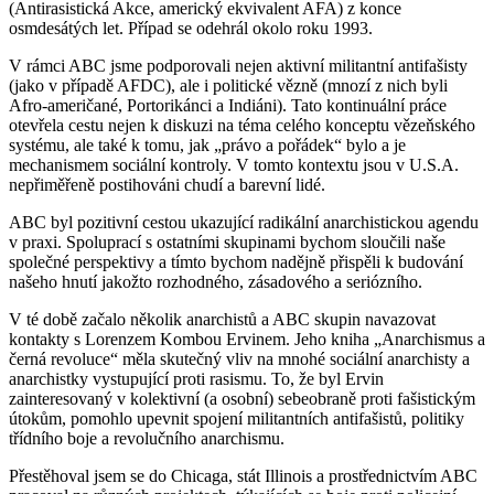
(Antirasistická Akce, americký ekvivalent AFA) z konce
osmdesátých let. Případ se odehrál okolo roku 1993.
V rámci ABC jsme podporovali nejen aktivní militantní antifašisty
(jako v případě AFDC), ale i politické vězně (mnozí z nich byli
Afro-američané, Portorikánci a Indiáni). Tato kontinuální práce
otevřela cestu nejen k diskuzi na téma celého konceptu vězeňského
systému, ale také k tomu, jak „právo a pořádek“ bylo a je
mechanismem sociální kontroly. V tomto kontextu jsou v U.S.A.
nepřiměřeně postihováni chudí a barevní lidé.
ABC byl pozitivní cestou ukazující radikální anarchistickou agendu
v praxi. Spoluprací s ostatními skupinami bychom sloučili naše
společné perspektivy a tímto bychom nadějně přispěli k budování
našeho hnutí jakožto rozhodného, zásadového a seriózního.
V té době začalo několik anarchistů a ABC skupin navazovat
kontakty s Lorenzem Kombou Ervinem. Jeho kniha „Anarchismus a
černá revoluce“ měla skutečný vliv na mnohé sociální anarchisty a
anarchistky vystupující proti rasismu. To, že byl Ervin
zainteresovaný v kolektivní (a osobní) sebeobraně proti fašistickým
útokům, pomohlo upevnit spojení militantních antifašistů, politiky
třídního boje a revolučního anarchismu.
Přestěhoval jsem se do Chicaga, stát Illinois a prostřednictvím ABC