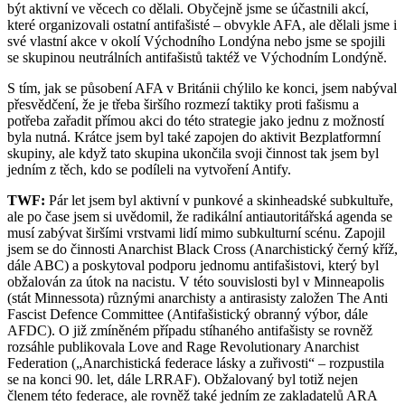
být aktivní ve věcech co dělali. Obyčejně jsme se účastnili akcí,
které organizovali ostatní antifašisté – obvykle AFA, ale dělali jsme i
své vlastní akce v okolí Východního Londýna nebo jsme se spojili
se skupinou neutrálních antifašistů taktéž ve Východním Londýně.
S tím, jak se působení AFA v Británii chýlilo ke konci, jsem nabýval
přesvědčení, že je třeba širšího rozmezí taktiky proti fašismu a
potřeba zařadit přímou akci do této strategie jako jednu z možností
byla nutná. Krátce jsem byl také zapojen do aktivit Bezplatformní
skupiny, ale když tato skupina ukončila svoji činnost tak jsem byl
jedním z těch, kdo se podíleli na vytvoření Antify.
TWF:
Pár let jsem byl aktivní v punkové a skinheadské subkultuře,
ale po čase jsem si uvědomil, že radikální antiautoritářská agenda se
musí zabývat širšími vrstvami lidí mimo subkulturní scénu. Zapojil
jsem se do činnosti Anarchist Black Cross (Anarchistický černý kříž,
dále ABC) a poskytoval podporu jednomu antifašistovi, který byl
obžalován za útok na nacistu. V této souvislosti byl v Minneapolis
(stát Minnessota) různými anarchisty a antirasisty založen The Anti
Fascist Defence Committee (Antifašistický obranný výbor, dále
AFDC). O již zmíněném případu stíhaného antifašisty se rovněž
rozsáhle publikovala Love and Rage Revolutionary Anarchist
Federation („Anarchistická federace lásky a zuřivosti“ – rozpustila
se na konci 90. let, dále LRRAF). Obžalovaný byl totiž nejen
členem této federace, ale rovněž také jedním ze zakladatelů ARA