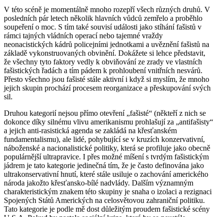
V této scéně je momentálně mnoho rozepří všech různých druhů. V
posledních pár letech několik hlavních vůdců zemřelo a proběhlo
soupeření o moc. S tím také souvisí události jako stíhání fašistů v
rámci tajných vládních operací nebo tajemné vraždy
neonacistických kádrů policejními jednotkami a uvěznění fašistů na
základě vykonstruovaných obvinění. Dokážete si lehce představit,
že všechny tyto faktory vedly k obviňování ze zrady ve vlastních
fašistických řadách a tím pádem k prohloubení vnitřních nesvárů.
Přesto všechno jsou fašisté stále aktivní i když si myslím, že mnoho
jejich skupin prochází procesem reorganizace a přeskupování svých
sil.
Druhou kategorií nejsou přímo otevření „fašisté“ (někteří z nich se
dokonce díky silnému vlivu amerikanismu prohlašují za „antifašisty“
a jejich anti-rasistická agenda se zakládá na křesťanském
fundamentalismu), ale lidé, pohybující se v kruzích konzervativní,
náboženské a nacionalistické politiky, která se profiluje jako obecně
populárnější ultrapravice. I přes možné míšení s tvrdým fašistickým
jádrem je tato kategorie jedinečná tím, že je často definována jako
ultrakonservativní hnutí, které stále usiluje o zachování amerického
národa jakožto křesťansko-bílé nadvlády. Dalším významným
charakteristickým znakem této skupiny je snaha o izolaci a rezignaci
Spojených Států Amerických na celosvětovou zahraniční politiku.
Tato kategorie je podle mě dost důležitým proudem fašistické scény