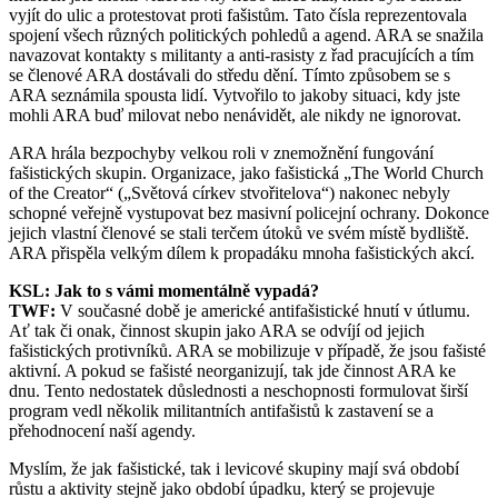
vyjít do ulic a protestovat proti fašistům. Tato čísla reprezentovala
spojení všech různých politických pohledů a agend. ARA se snažila
navazovat kontakty s militanty a anti-rasisty z řad pracujících a tím
se členové ARA dostávali do středu dění. Tímto způsobem se s
ARA seznámila spousta lidí. Vytvořilo to jakoby situaci, kdy jste
mohli ARA buď milovat nebo nenávidět, ale nikdy ne ignorovat.
ARA hrála bezpochyby velkou roli v znemožnění fungování
fašistických skupin. Organizace, jako fašistická „The World Church
of the Creator“ („Světová církev stvořitelova“) nakonec nebyly
schopné veřejně vystupovat bez masivní policejní ochrany. Dokonce
jejich vlastní členové se stali terčem útoků ve svém místě bydliště.
ARA přispěla velkým dílem k propadáku mnoha fašistických akcí.
KSL: Jak to s vámi momentálně vypadá?
TWF:
V současné době je americké antifašistické hnutí v útlumu.
Ať tak či onak, činnost skupin jako ARA se odvíjí od jejich
fašistických protivníků. ARA se mobilizuje v případě, že jsou fašisté
aktivní. A pokud se fašisté neorganizují, tak jde činnost ARA ke
dnu. Tento nedostatek důslednosti a neschopnosti formulovat širší
program vedl několik militantních antifašistů k zastavení se a
přehodnocení naší agendy.
Myslím, že jak fašistické, tak i levicové skupiny mají svá období
růstu a aktivity stejně jako období úpadku, který se projevuje