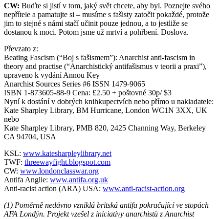
CW:
Buďte si jistí v tom, jaký svět chcete, aby byl. Poznejte svého
nepřítele a pamatujte si – musíme s fašisty zatočit pokaždé, protože
jim to stejné s námi stačí učinit pouze jednou, a to jestliže se
dostanou k moci. Potom jsme už mrtví a pohřbení. Doslova.
Převzato z:
Beating Fascism (“Boj s fašismem”): Anarchist anti-fascism in
theory and practise (“Anarchistický antifašismus v teorii a praxi”),
upraveno k vydání Annou Key
Anarchist Sources Series #6 ISSN 1479-9065
ISBN 1-873605-88-9 Cena: £2.50 + poštovné 30p/ $3
Nyní k dostání v dobrých knihkupectvích nebo přímo u nakladatele:
Kate Sharpley Library, BM Hurricane, London WC1N 3XX, UK
nebo
Kate Sharpley Library, PMB 820, 2425 Channing Way, Berkeley
CA 94704, USA
KSL:
www.katesharpleylibrary.net
TWF:
threewayfight.blogspot.com
CW:
www.londonclasswar.org
Antifa Anglie:
www.antifa.org.uk
Anti-racist action (ARA) USA:
www.anti-racist-action.org
(1) Poměrně nedávno vzniklá britská antifa pokračující ve stopách
AFA Londýn. Projekt vzešel z iniciativy anarchistů z Anarchist