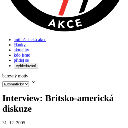
antifašistická akce
články
aktuality
kdo jsme
přidej se
vyhledávání
barevný motiv
Interview: Britsko-americká
diskuze
31. 12. 2005