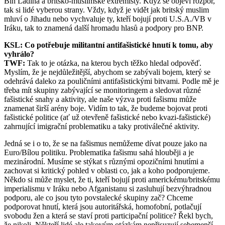
Bin Ládina a britsko-muslimské extremisty. Když se objeví rozpor,
tak si lidé vyberou strany. Vždy, když je vidět jak britský muslim
mluví o Jihadu nebo vychvaluje ty, kteří bojují proti U.S.A./VB v
Iráku, tak to znamená další hromadu hlasů a podpory pro BNP.
KSL: Co potřebuje militantní antifašistické hnutí k tomu, aby
vyhrálo?
TWF:
Tak to je otázka, na kterou bych těžko hledal odpověď.
Myslím, že je nejdůležitější, abychom se zabývali bojem, který se
odehrává daleko za pouličními antifašistickými bitvami. Podle mě je
třeba mít skupiny zabývající se monitoringem a sledovat různé
fašistické snahy a aktivity, ale naše výzva proti fašismu může
znamenat širší arény boje. Vidím to tak, že budeme bojovat proti
fašistické politice (ať už otevřeně fašistické nebo kvazi-fašistické)
zahrnující imigrační problematiku a taky protiválečné aktivity.
Jedná se i o to, že se na fašismus nemůžeme dívat pouze jako na
Euro/Bílou politiku. Problematika fašismu sahá hlouběji a je
mezinárodní. Musíme se stýkat s různými opozičními hnutími a
zachovat si kritický pohled v oblasti co, jak a koho podporujeme.
Někdo si může myslet, že ti, kteří bojují proti americkému/britskému
imperialismu v Iráku nebo Afganistanu si zasluhují bezvýhradnou
podporu, ale co jsou tyto povstalecké skupiny zač? Chceme
podporovat hnutí, která jsou autoritářská, homofobní, potlačují
svobodu žen a která se staví proti participační politice? Řekl bych,
že nikoli. Někteří lidé ale takovým otázkám nepřisuzují sebemenší