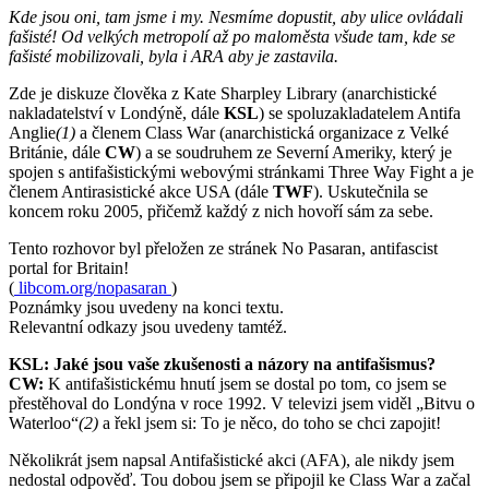
Kde jsou oni, tam jsme i my. Nesmíme dopustit, aby ulice ovládali
fašisté! Od velkých metropolí až po maloměsta všude tam, kde se
fašisté mobilizovali, byla i ARA aby je zastavila.
Zde je diskuze člověka z Kate Sharpley Library (anarchistické
nakladatelství v Londýně, dále
KSL
) se spoluzakladatelem Antifa
Anglie
(1)
a členem Class War (anarchistická organizace z Velké
Británie, dále
CW
) a se soudruhem ze Severní Ameriky, který je
spojen s antifašistickými webovými stránkami Three Way Fight a je
členem Antirasistické akce USA (dále
TWF
). Uskutečnila se
koncem roku 2005, přičemž každý z nich hovoří sám za sebe.
Tento rozhovor byl přeložen ze stránek No Pasaran, antifascist
portal for Britain!
(
libcom.org/nopasaran
)
Poznámky jsou uvedeny na konci textu.
Relevantní odkazy jsou uvedeny tamtéž.
KSL: Jaké jsou vaše zkušenosti a názory na antifašismus?
CW:
K antifašistickému hnutí jsem se dostal po tom, co jsem se
přestěhoval do Londýna v roce 1992. V televizi jsem viděl „Bitvu o
Waterloo“
(2)
a řekl jsem si: To je něco, do toho se chci zapojit!
Několikrát jsem napsal Antifašistické akci (AFA), ale nikdy jsem
nedostal odpověď. Tou dobou jsem se připojil ke Class War a začal