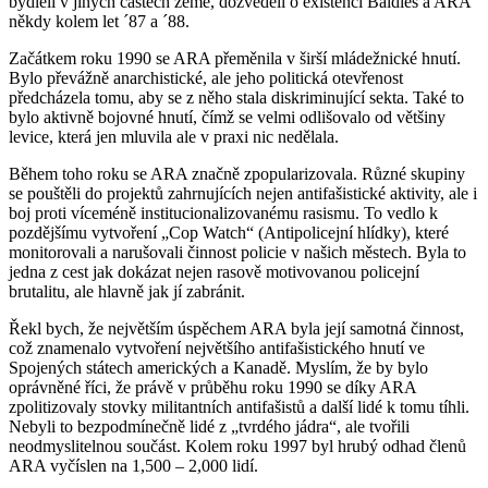
bydleli v jiných částech země, dozvěděli o existenci Baldies a ARA
někdy kolem let ´87 a ´88.
Začátkem roku 1990 se ARA přeměnila v širší mládežnické hnutí.
Bylo převážně anarchistické, ale jeho politická otevřenost
předcházela tomu, aby se z něho stala diskriminující sekta. Také to
bylo aktivně bojovné hnutí, čímž se velmi odlišovalo od většiny
levice, která jen mluvila ale v praxi nic nedělala.
Během toho roku se ARA značně zpopularizovala. Různé skupiny
se pouštěli do projektů zahrnujících nejen antifašistické aktivity, ale i
boj proti víceméně institucionalizovanému rasismu. To vedlo k
pozdějšímu vytvoření „Cop Watch“ (Antipolicejní hlídky), které
monitorovali a narušovali činnost policie v našich městech. Byla to
jedna z cest jak dokázat nejen rasově motivovanou policejní
brutalitu, ale hlavně jak jí zabránit.
Řekl bych, že největším úspěchem ARA byla její samotná činnost,
což znamenalo vytvoření největšího antifašistického hnutí ve
Spojených státech amerických a Kanadě. Myslím, že by bylo
oprávněné říci, že právě v průběhu roku 1990 se díky ARA
zpolitizovaly stovky militantních antifašistů a další lidé k tomu tíhli.
Nebyli to bezpodmínečně lidé z „tvrdého jádra“, ale tvořili
neodmyslitelnou součást. Kolem roku 1997 byl hrubý odhad členů
ARA vyčíslen na 1,500 – 2,000 lidí.