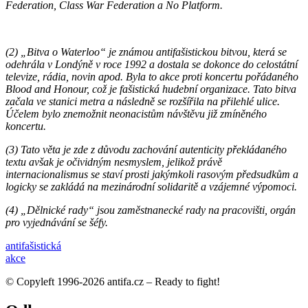
Federation, Class War Federation a No Platform.
(2) „Bitva o Waterloo“ je známou antifašistickou bitvou, která se
odehrála v Londýně v roce 1992 a dostala se dokonce do celostátní
televize, rádia, novin apod. Byla to akce proti koncertu pořádaného
Blood and Honour, což je fašistická hudební organizace. Tato bitva
začala ve stanici metra a následně se rozšířila na přilehlé ulice.
Účelem bylo znemožnit neonacistům návštěvu již zmíněného
koncertu.
(3) Tato věta je zde z důvodu zachování autenticity překládaného
textu avšak je očividným nesmyslem, jelikož právě
internacionalismus se staví prosti jakýmkoli rasovým předsudkům a
logicky se zakládá na mezinárodní solidaritě a vzájemné výpomoci.
(4) „Dělnické rady“ jsou zaměstnanecké rady na pracovišti, orgán
pro vyjednávání se šéfy.
anti­fašistická
akce
© Copyleft 1996-2026 antifa.cz – Ready to fight!