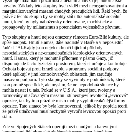
vyžaduje maximální pozornost a detailní analýzu její autoritářské
povahy. Základy této skupiny bych viděl mezi neorganizovanými a
marginalizovanými masami chudých pracujících lidí. Řekl bych, že
právě z těchto skupin by se mohly stát ultra autoritářské sociální
hnutí, které by byly nábožensky orientované, machistické a
propagovaly by militarismus s potenciálem vojenského převratu.
Tyto skupiny a hnutí nejsou omezeny rámcem Euro/Bílé kultury, ale
spíše naopak. Hnutí Hamas, dále Sadristé v Basře a v neposlední
řadě síť Al-Kajdy jsou nejvíce do očí bijícími příklady
nesocialistických a ne-emancipačních ideologicky orientovaných
hnutí. Hamas, který je mohutně přítomen v pásmu Gazy, již
disponuje de facto fyzickým prostorem, který si určuje a kontroluje.
Ochota bojovat proti Izraeli spolu s programy sociální podpory,
které aplikují v jimi kontrolovaných oblastech, jim zaručuje
masovou podporu. Tyto skupiny se vyvinuly v podmínkách, které
jsou pro ně specifické, ale myslím, že ne nepodobná situace by
mohla nastat i u nás. Pokud se v U.S.A., které jsou tvořeny a
formovány utlačovanými masami lidí neobjeví revoluční „levicová“
opozice, tak by toto prázdné místo mohly vyplnit reakčnější formy
opozice. Tato situace by byla kontroverzní, jelikož by popřela teorii,
že právě utlačovaní musí nezbytně vytvořit levicovou opozici proti
státu.
Zde ve Spojených Státech operují mezi chudými a barevnými
komunitami lidí obrovské zločinecké organizace, které jsou