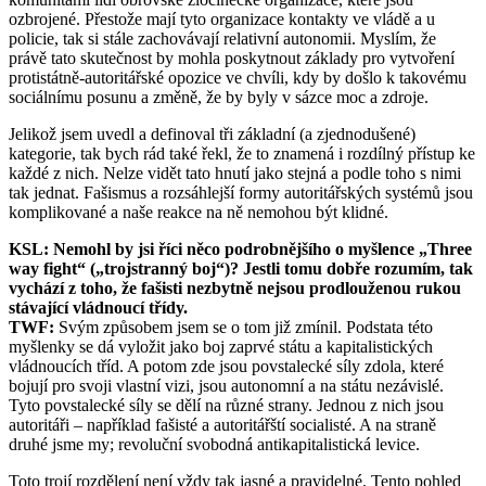
ozbrojené. Přestože mají tyto organizace kontakty ve vládě a u
policie, tak si stále zachovávají relativní autonomii. Myslím, že
právě tato skutečnost by mohla poskytnout základy pro vytvoření
protistátně-autoritářské opozice ve chvíli, kdy by došlo k takovému
sociálnímu posunu a změně, že by byly v sázce moc a zdroje.
Jelikož jsem uvedl a definoval tři základní (a zjednodušené)
kategorie, tak bych rád také řekl, že to znamená i rozdílný přístup ke
každé z nich. Nelze vidět tato hnutí jako stejná a podle toho s nimi
tak jednat. Fašismus a rozsáhlejší formy autoritářských systémů jsou
komplikované a naše reakce na ně nemohou být klidné.
KSL: Nemohl by jsi říci něco podrobnějšího o myšlence „Three
way fight“ („trojstranný boj“)? Jestli tomu dobře rozumím, tak
vychází z toho, že fašisti nezbytně nejsou prodlouženou rukou
stávající vládnoucí třídy.
TWF:
Svým způsobem jsem se o tom již zmínil. Podstata této
myšlenky se dá vyložit jako boj zaprvé státu a kapitalistických
vládnoucích tříd. A potom zde jsou povstalecké síly zdola, které
bojují pro svoji vlastní vizi, jsou autonomní a na státu nezávislé.
Tyto povstalecké síly se dělí na různé strany. Jednou z nich jsou
autoritáři – například fašisté a autoritářští socialisté. A na straně
druhé jsme my; revoluční svobodná antikapitalistická levice.
Toto trojí rozdělení není vždy tak jasné a pravidelné. Tento pohled