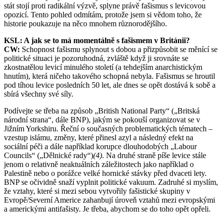
stát stojí proti radikální výzvě, splyne právě fašismus s levicovou
opozicí. Tento pohled odmítám, protože jsem si vědom toho, že
historie poukazuje na něco mnohem různorodějšího.
KSL: A jak se to má momentálně s fašismem v Británii?
CW:
Schopnost fašismu splynout s dobou a přizpůsobit se měnící se
politické situaci je pozoruhodná, zvláště když ji srovnáte se
zkostnatělou levicí minulého století (a tehdejším anarchistickým
hnutím), která ničeho takového schopná nebyla. Fašismus se hroutil
pod tíhou levice posledních 50 let, ale dnes se opět dostává k sobě a
sbírá všechny své síly.
Podívejte se třeba na způsob „British National Party“ („Britská
národní strana“, dále BNP), jakým se pokouší organizovat se v
Jižním Yorkshiru. Řeční o současných problematických tématech –
vzestup islámu, změny, které přinesl azyl a následný efekt na
sociální péči a dále například korupce dlouhodobých „Labour
Councils“ („Dělnické rady“)
(4)
. Na druhé straně píše levice stále
jenom o relativně neaktuálních záležitostech jako například o
Palestině nebo o porážce velké hornické stávky před dvaceti lety.
BNP se očividně snaží vyplnit politické vakuum. Zadruhé si myslím,
že vztahy, které si mezi sebou vytvořily fašistické skupiny v
Evropě/Severní Americe zahanbují úroveň vztahů mezi evropskými
a americkými antifašisty. Je třeba, abychom se do toho opět opřeli.