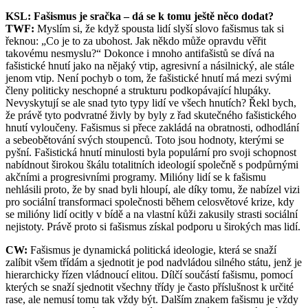
KSL: Fašismus je sračka – dá se k tomu ještě něco dodat?
TWF:
Myslím si, že když spousta lidí slyší slovo fašismus tak si
řeknou: „Co je to za ubohost. Jak někdo může opravdu věřit
takovému nesmyslu?“ Dokonce i mnoho antifašistů se dívá na
fašistické hnutí jako na nějaký vtip, agresivní a násilnický, ale stále
jenom vtip. Není pochyb o tom, že fašistické hnutí má mezi svými
členy politicky neschopné a strukturu podkopávající hlupáky.
Nevyskytují se ale snad tyto typy lidí ve všech hnutích? Řekl bych,
že právě tyto podvratné živly by byly z řad skutečného fašistického
hnutí vyloučeny. Fašismus si přece zakládá na obratnosti, odhodlání
a sebeobětování svých stoupenců. Toto jsou hodnoty, kterými se
pyšní. Fašistická hnutí minulosti byla populární pro svoji schopnost
nabídnout širokou škálu totalitních ideologií společně s podpůrnými
akčními a progresivními programy. Milióny lidí se k fašismu
nehlásili proto, že by snad byli hloupí, ale díky tomu, že nabízel vizi
pro sociální transformaci společnosti během celosvětové krize, kdy
se milióny lidí ocitly v bídě a na vlastní kůži zakusily strasti sociální
nejistoty. Právě proto si fašismus získal podporu u širokých mas lidí.
CW:
Fašismus je dynamická politická ideologie, která se snaží
zalíbit všem třídám a sjednotit je pod nadvládou silného státu, jenž je
hierarchicky řízen vládnoucí elitou. Dílčí součástí fašismu, pomocí
kterých se snaží sjednotit všechny třídy je často příslušnost k určité
rase, ale nemusí tomu tak vždy být. Dalším znakem fašismu je vždy