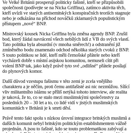
Ve Velké Británii prosperují politicky fašisté, kteří se přizpůsobili
společnosti (podívejte se na Nicka Griffina), zatímco aktivita těch,
kteří uvízli ve starých antisemitských konspiračních teoriích stagnuje
nebo je odkázána na příchod nováčků zklamaných populistickým
přístupem „nové“ BNP.
Mistrovský kousek Nicka Griffina byla změna agendy BNP. Zrušil
bod, který žádal navrácení všech nebílých lidí z VB do svých vlastí.
Tato politika byla absurdní (v mnoha směrech!) a odstranění již
zmíněného bodu znamenalo odchod několika starých cvoků z BNP.
S touto politikou se lidé, kteří měli černošské přátele nebo kteří
vycházeli dobře s místní asijskou komunitou, nemuseli cítit při
volení BNP tak, jako když právě tyto své „odlišné“ přátele posílají
do plynových komor.
Další důvod vzestupu fašismu v této zemi je zcela vnějšího
charakteru a je něčím, proti čemu antifašisté asi nic nezmůžou. Sílící
vliv militantního islámu se příliš netýká tohoto interview, ale realita
je taková, že to, co se stalo mezi muslimskými společenstvy za
posledních 20 – 30 let a to, co lidé vidí v jistých muslimských
komunitách v Británii je k smrti děsí.
Právě tento fakt spolu s nízkou úrovní integrace britských muslimů a
dalších komunit nebyl britským politickým establishmentem vážně
projednán. A jsou to fašisté, kdo se touto problematikou zabývají a