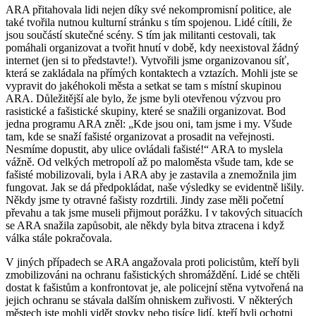
ARA přitahovala lidi nejen díky své nekompromisní politice, ale
také tvořila nutnou kulturní stránku s tím spojenou. Lidé cítili, že
jsou součástí skutečné scény. S tím jak militanti cestovali, tak
pomáhali organizovat a tvořit hnutí v době, kdy neexistoval žádný
internet (jen si to představte!). Vytvořili jsme organizovanou síť,
která se zakládala na přímých kontaktech a vztazích. Mohli jste se
vypravit do jakéhokoli města a setkat se tam s místní skupinou
ARA. Důležitější ale bylo, že jsme byli otevřenou výzvou pro
rasistické a fašistické skupiny, které se snažili organizovat. Bod
jedna programu ARA zněl: „Kde jsou oni, tam jsme i my. Všude
tam, kde se snaží fašisté organizovat a prosadit na veřejnosti.
Nesmíme dopustit, aby ulice ovládali fašisté!“ ARA to myslela
vážně. Od velkých metropolí až po maloměsta všude tam, kde se
fašisté mobilizovali, byla i ARA aby je zastavila a znemožnila jim
fungovat. Jak se dá předpokládat, naše výsledky se evidentně lišily.
Někdy jsme ty otravné fašisty rozdrtili. Jindy zase měli početní
převahu a tak jsme museli přijmout porážku. I v takových situacích
se ARA snažila zapůsobit, ale někdy byla bitva ztracena i když
válka stále pokračovala.
V jiných případech se ARA angažovala proti policistům, kteří byli
zmobilizováni na ochranu fašistických shromáždění. Lidé se chtěli
dostat k fašistům a konfrontovat je, ale policejní stěna vytvořená na
jejich ochranu se stávala dalším ohniskem zuřivosti. V některých
městech jste mohli vidět stovky nebo tisíce lidí, kteří byli ochotni