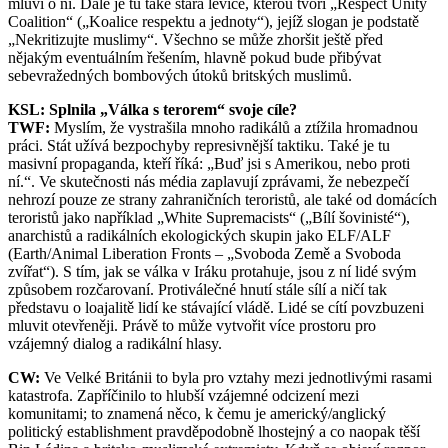
mluví o ní. Dále je tu také stará levice, kterou tvoří „Respect Unity
Coalition“ („Koalice respektu a jednoty“), jejíž slogan je podstatě
„Nekritizujte muslimy“. Všechno se může zhoršit ještě před
nějakým eventuálním řešením, hlavně pokud bude přibývat
sebevražedných bombových útoků britských muslimů.
KSL: Splnila „Válka s terorem“ svoje cíle?
TWF:
Myslím, že vystrašila mnoho radikálů a ztížila hromadnou
práci. Stát užívá bezpochyby represivnější taktiku. Také je tu
masivní propaganda, kteří říká: „Buď jsi s Amerikou, nebo proti
ní.“. Ve skutečnosti nás média zaplavují zprávami, že nebezpečí
nehrozí pouze ze strany zahraničních teroristů, ale také od domácích
teroristů jako například „White Supremacists“ („Bílí šovinisté“),
anarchistů a radikálních ekologických skupin jako ELF/ALF
(Earth/Animal Liberation Fronts – „Svoboda Země a Svoboda
zvířat“). S tím, jak se válka v Iráku protahuje, jsou z ní lidé svým
způsobem rozčarovaní. Protiválečné hnutí stále sílí a ničí tak
představu o loajalitě lidí ke stávající vládě. Lidé se cítí povzbuzeni
mluvit otevřeněji. Právě to může vytvořit více prostoru pro
vzájemný dialog a radikální hlasy.
CW:
Ve Velké Británii to byla pro vztahy mezi jednotlivými rasami
katastrofa. Zapříčinilo to hlubší vzájemné odcizení mezi
komunitami; to znamená něco, k čemu je americký/anglický
politický establishment pravděpodobně lhostejný a co naopak těší