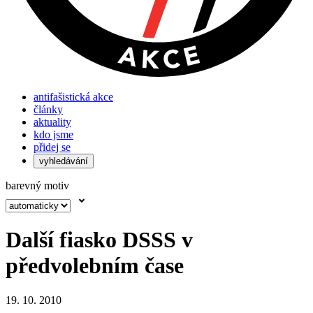
antifašistická akce
články
aktuality
kdo jsme
přidej se
vyhledávání
barevný motiv
Další fiasko DSSS v
předvolebním čase
19. 10. 2010