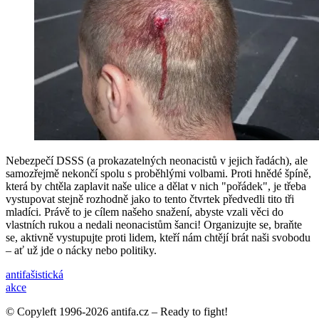
Nebezpečí DSSS (a prokazatelných neonacistů v jejich řadách), ale
samozřejmě nekončí spolu s proběhlými volbami. Proti hnědé špíně,
která by chtěla zaplavit naše ulice a dělat v nich "pořádek", je třeba
vystupovat stejně rozhodně jako to tento čtvrtek předvedli tito tři
mladíci. Právě to je cílem našeho snažení, abyste vzali věci do
vlastních rukou a nedali neonacistům šanci! Organizujte se, braňte
se, aktivně vystupujte proti lidem, kteří nám chtějí brát naši svobodu
– ať už jde o nácky nebo politiky.
anti­fašistická
akce
© Copyleft 1996-2026 antifa.cz – Ready to fight!