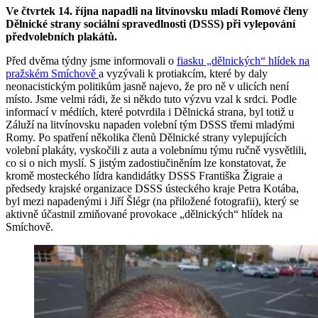
Ve čtvrtek 14. října napadli na litvínovsku mladí Romové členy
Dělnické strany sociální spravedlnosti (DSSS) při vylepování
předvolebních plakátů.
Před dvěma týdny jsme informovali o
fiasku „dělnických“ hlídek na
pražském Smíchově
a vyzývali k protiakcím, které by daly
neonacistickým politikům jasně najevo, že pro ně v ulicích není
místo. Jsme velmi rádi, že si někdo tuto výzvu vzal k srdci. Podle
informací v médiích, které potvrdila i Dělnická strana, byl totiž u
Záluží na litvínovsku napaden volební tým DSSS třemi mladými
Romy. Po spatření několika členů Dělnické strany vylepujících
volební plakáty, vyskočili z auta a volebnímu týmu ručně vysvětlili,
co si o nich myslí. S jistým zadostiučiněním lze konstatovat, že
kromě mosteckého lídra kandidátky DSSS Františka Žigraie a
předsedy krajské organizace DSSS ústeckého kraje Petra Kotába,
byl mezi napadenými i Jiří Šlégr (na přiložené fotografii), který se
aktivně účastnil zmiňované provokace „dělnických“ hlídek na
Smíchově.